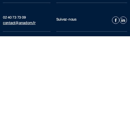
02 40 73 73 09
Suivez-nous
contact@anadom.fr
© 2026 - ANADOM - Tous droits réservés | Réalisation agence logo |
Mentions légales
ANADOM
SERVICES
L'association
Service Accompagnement
numérique - Seniors
Actualités
Aide aux familles
Offres d'emploi
SAD Aide - Personnes Âgées et/ou